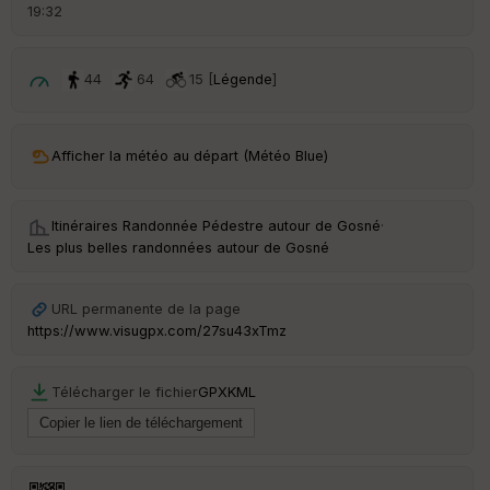
19:32
44
64
15 [
Légende
]
Afficher la météo au départ (Météo Blue)
Itinéraires Randonnée Pédestre autour de
Gosné
·
Les plus belles randonnées autour de Gosné
URL permanente de la page
https://www.visugpx.com/27su43xTmz
Télécharger le fichier
GPX
KML