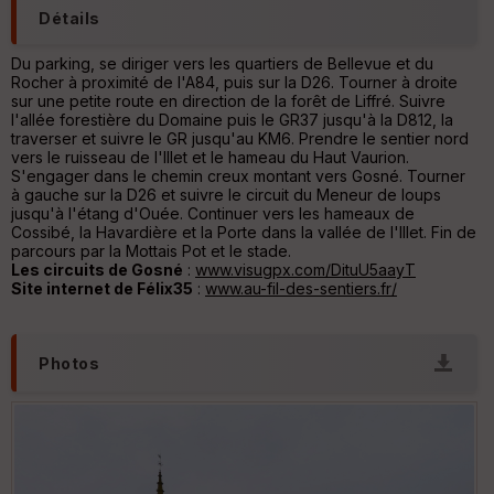
C
Détails
o
u
Du parking, se diriger vers les quartiers de Bellevue et du
v
Rocher à proximité de l'A84, puis sur la D26. Tourner à droite
er
sur une petite route en direction de la forêt de Liffré. Suivre
tu
l'allée forestière du Domaine puis le GR37 jusqu'à la D812, la
re
traverser et suivre le GR jusqu'au KM6. Prendre le sentier nord
IG
vers le ruisseau de l'Illet et le hameau du Haut Vaurion.
N
S'engager dans le chemin creux montant vers Gosné. Tourner
à gauche sur la D26 et suivre le circuit du Meneur de loups
Aff
jusqu'à l'étang d'Ouée. Continuer vers les hameaux de
ic
Cossibé, la Havardière et la Porte dans la vallée de l'Illet. Fin de
he
parcours par la Mottais Pot et le stade.
r
Les circuits de Gosné
:
www.visugpx.com/DituU5aayT
d
Site internet de Félix35
:
www.au-fil-des-sentiers.fr/
é
p
ar
t
Photos
ar
ri
v
é
e