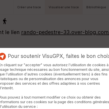
Créer une trace
Visualiser une trace
Bibliothèque
t le lien
rando-pedestre-33.over-blog.com/
Pour soutenir VisuGPX, faites le bon choi
En cliquant sur "accepter" vous autorisez l'utilisation de cookies à
usage technique nécessaires au bon fonctionnement du site, ainsi
que l'utilisation d'autres cookies (éventuellement tiers) à des fins
statistiques ou de personnalisation des annonces pour vous
proposer des services et des offres adaptées à vos centres
d'interêt.
Vous pouvez à tout moment modifier ce choix ou obtenir des
informations sur ces cookies sur la page des conditions générale
d'utilisation du service :