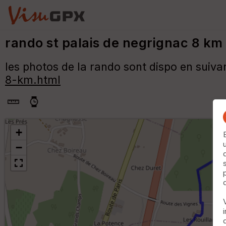
rando st palais de negrignac 8 km
les photos de la rando sont dispo en suivan
8-km.html
+
−