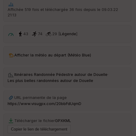
he
r
Affichée 519 fois et téléchargée 36 fois depuis le 09.03.22
d
21:13
é
p
ar
t
43
74
29 [
Légende
]
ar
ri
v
Afficher la météo au départ (Météo Blue)
é
e
Itinéraires Randonnée Pédestre autour de
Douelle
·
C
Les plus belles randonnées autour de Douelle
ou
le
ur
URL permanente de la page
https://www.visugpx.com/20bbFdUqmD
Télécharger le fichier
GPX
KML
Ep
ai
ss