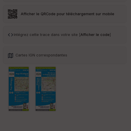
eu
r
Afficher le QRCode pour téléchargement sur mobile
Tr
an
sp
Intégrez cette trace dans votre site [
Afficher le code
]
ar
en
ce
Cartes IGN correspondantes
Po
int
illé
s
S
e
n
s
St