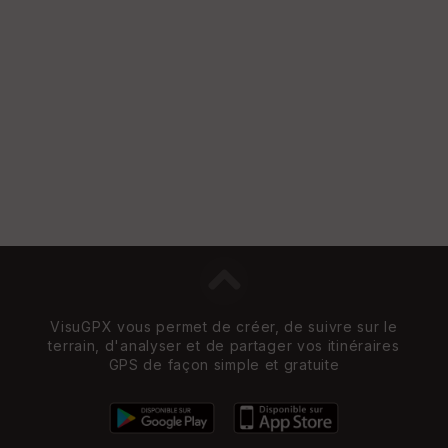
re
et
Vi
e
w
VisuGPX vous permet de créer, de suivre sur le
terrain, d'analyser et de partager vos itinéraires
GPS de façon simple et gratuite