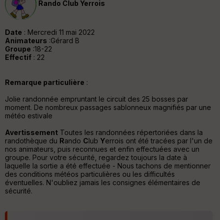
Rando Club Yerrois
tu
re
IG
N
Date
: Mercredi 11 mai 2022
Animateurs
:Gérard B
Aff
Groupe
:18-22
ic
Effectif
: 22
he
r
d
Remarque particulière
:
é
p
Jolie randonnée empruntant le circuit des 25 bosses par
ar
moment. De nombreux passages sablonneux magnifiés par une
t
météo estivale
Avertissement
Toutes les randonnées répertoriées dans la
ar
randothèque du
R
ando
C
lub
Y
errois ont été tracées par l'un de
ri
nos animateurs, puis reconnues et enfin effectuées avec un
v
groupe. Pour votre sécurité, regardez toujours la date à
é
laquelle la sortie a été effectuée - Nous tachons de mentionner
e
des conditions météos particulières ou les difficultés
éventuelles. N'oubliez jamais les consignes élémentaires de
C
sécurité.
ou
le
ur