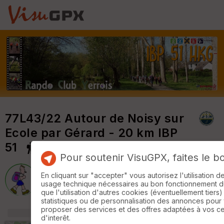
77L43/22 Autour de Noisy sur
Ecole par Gérard - 20 km IBP
51
Pour soutenir VisuGPX, faites le b
En cliquant sur "accepter" vous autorisez l'utilisation 
Rando Club Yerrois
usage technique nécessaires au bon fonctionnement du 
que l'utilisation d'autres cookies (éventuellement tiers)
statistiques ou de personnalisation des annonces pour
proposer des services et des offres adaptées à vos c
+
m
d'interêt.