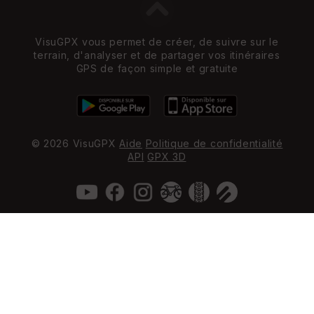
VisuGPX vous permet de créer, de suivre sur le
terrain, d'analyser et de partager vos itinéraires
GPS de façon simple et gratuite
© 2026 VisuGPX
Aide
Politique de confidentialité
API
GPX 3D