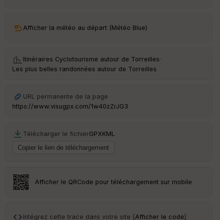
ar
ri
v
Afficher la météo au départ (Météo Blue)
é
e
Itinéraires Cyclotourisme autour de
Torreilles
·
C
Les plus belles randonnées autour de Torreilles
ou
le
ur
URL permanente de la page
https://www.visugpx.com/1w40zZrJG3
Télécharger le fichier
GPX
KML
Ep
ai
ss
eu
r
Afficher le QRCode pour téléchargement sur mobile
Tr
an
sp
Intégrez cette trace dans votre site [
Afficher le code
]