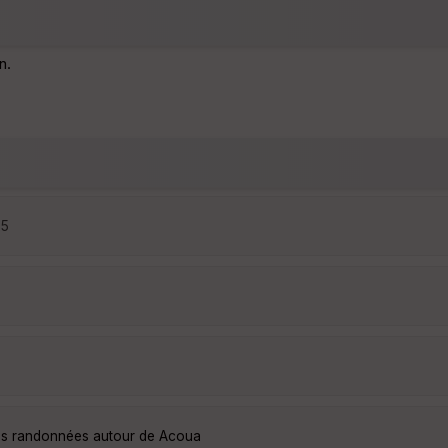
n.
25
les randonnées autour de Acoua