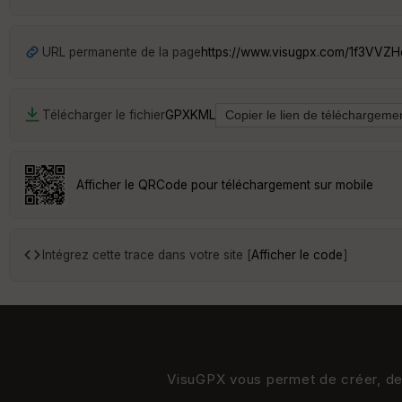
URL permanente de la page
https://www.visugpx.com/1f3VVZ
Télécharger le fichier
GPX
KML
Afficher le QRCode pour téléchargement sur mobile
Intégrez cette trace dans votre site [
Afficher le code
]
VisuGPX vous permet de créer, de s