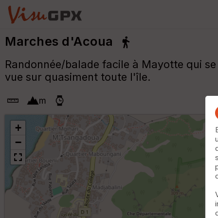
Marches d'Acoua
Randonnée/balade facile à Mayotte qui se 
vue sur quasiment toute l'île.
m
+
−