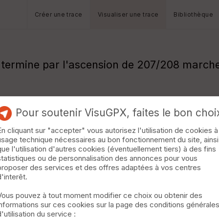
Créer une trace
Visualiser une trace
Bibliothèque
termine par l'ascension de 207/208 marches
Pour soutenir VisuGPX, faites le bon choi
En cliquant sur "accepter" vous autorisez l'utilisation de cookies à
usage technique nécessaires au bon fonctionnement du site, ainsi
que l'utilisation d'autres cookies (éventuellement tiers) à des fins
statistiques ou de personnalisation des annonces pour vous
proposer des services et des offres adaptées à vos centres
d'interêt.
Vous pouvez à tout moment modifier ce choix ou obtenir des
informations sur ces cookies sur la page des conditions générale
d'utilisation du service :