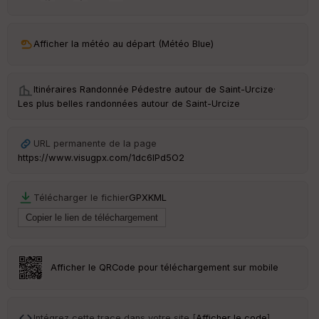
ar
ri
v
Afficher la météo au départ (Météo Blue)
é
e
Itinéraires Randonnée Pédestre autour de
Saint-Urcize
·
C
Les plus belles randonnées autour de Saint-Urcize
ou
le
ur
URL permanente de la page
https://www.visugpx.com/1dc6lPd5O2
Télécharger le fichier
GPX
KML
Ep
ai
ss
eu
r
Afficher le QRCode pour téléchargement sur mobile
Tr
an
sp
Intégrez cette trace dans votre site [
Afficher le code
]