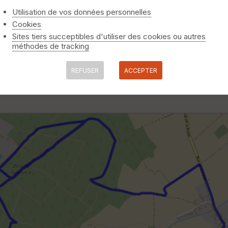
Utilisation de vos données personnelles
Cookies
Sites tiers succeptibles d'utiliser des cookies ou autres
méthodes de tracking
u Château de La Ronce
REFUSER
ACCEPTER