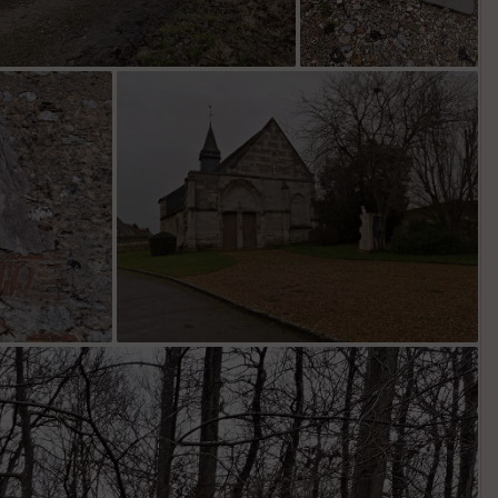
ur
E
pa
is
se
ur
Tr
an
sp
ar
en
ce
P
oi
nti