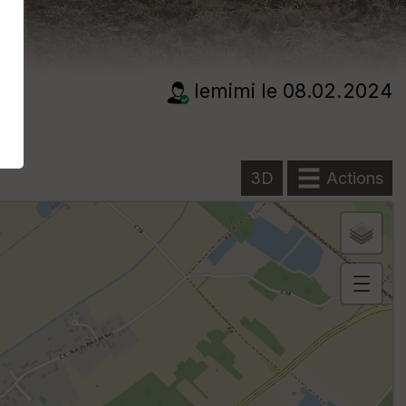
lemimi
le 08.02.2024
3D
Actions
B
or
n
e
s
ki