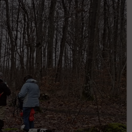
llé
s
S
e
n
s
St
re
et
Vi
e
w