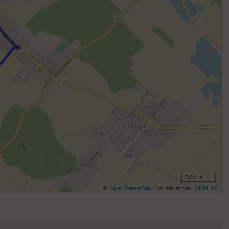
lo
m
ét
ri
q
u
e
s
C
o
u
v
er
tu
re
I
G
300 m
N
©
OpenStreetMap
contributors,
ODbL 1.0
Af
fic
he