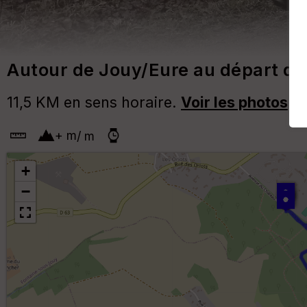
Autour de Jouy/Eure au départ d
11,5 KM en sens horaire.
Voir les photos
+
m
/
m
+
−