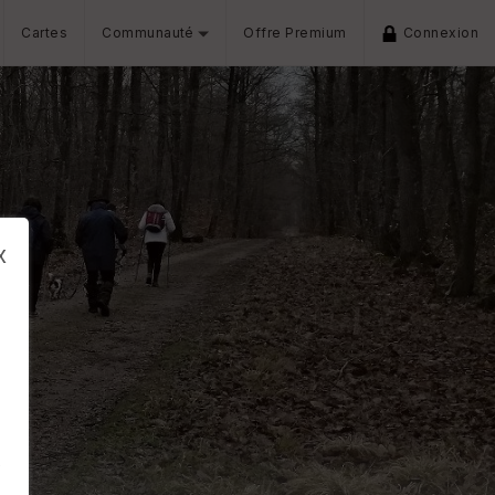
Cartes
Communauté
Offre Premium
Connexion
x
s