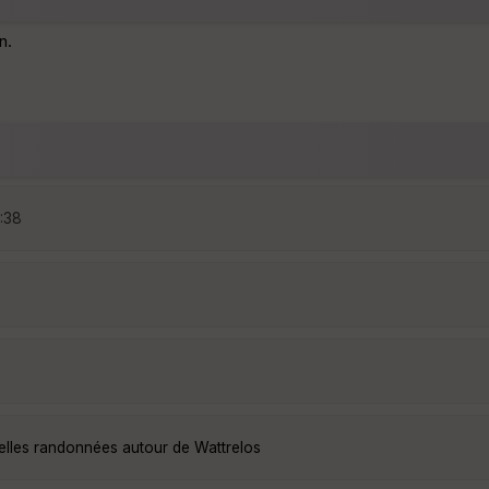
n.
8:38
belles randonnées autour de Wattrelos