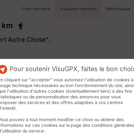
Créer une trace
Visualiser une trace
Bibliothèque
4 km
rt Autre Chose".
Pour soutenir VisuGPX, faites le bon choi
En cliquant sur "accepter" vous autorisez l'utilisation de cookies à
usage technique nécessaires au bon fonctionnement du site, ainsi
que l'utilisation d'autres cookies (éventuellement tiers) à des fins
statistiques ou de personnalisation des annonces pour vous
proposer des services et des offres adaptées à vos centres
d'interêt.
Vous pouvez à tout moment modifier ce choix ou obtenir des
informations sur ces cookies sur la page des conditions générale
d'utilisation du service :