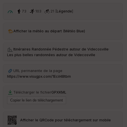
73
103
21 [
Légende
]
Afficher la météo au départ (Météo Blue)
Itinéraires Randonnée Pédestre autour de
Videcosville
·
Les plus belles randonnées autour de Videcosville
URL permanente de la page
https://www.visugpx.com/1EciI4Btbm
Télécharger le fichier
GPX
KML
Afficher le QRCode pour téléchargement sur mobile