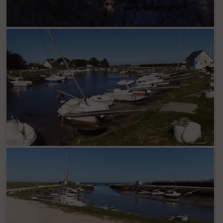
sdr
dav