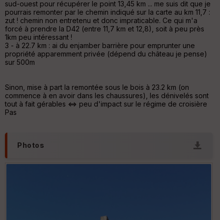
sud-ouest pour récupérer le point 13,45 km ... me suis dit que je
Aff
pourrais remonter par le chemin indiqué sur la carte au km 11,7 :
ic
zut ! chemin non entretenu et donc impraticable. Ce qui m'a
he
forcé à prendre la D42 (entre 11,7 km et 12,8), soit à peu près
r
1km peu intéressant !
d
3 - à 22.7 km : ai du enjamber barrière pour emprunter une
é
propriété apparemment privée (dépend du château je pense)
p
sur 500m
ar
t
Sinon, mise à part la remontée sous le bois à 23.2 km (on
ar
commence à en avoir dans les chaussures), les dénivelés sont
ri
tout à fait gérables <=> peu d'impact sur le régime de croisière
v
Pas
é
e
Photos
C
ou
le
ur