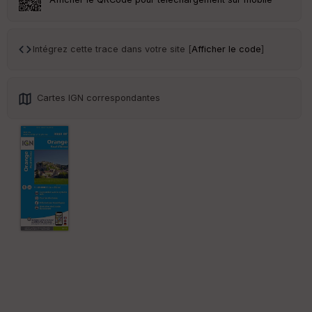
Tr
an
sp
ar
Intégrez cette trace dans votre site [
Afficher le code
]
en
ce
Cartes IGN correspondantes
Po
int
illé
s
S
e
n
s
St
re
et
Vi
e