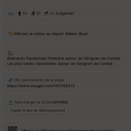
p
ar
t
50
81
25 [
Légende
]
ar
ri
v
Afficher la météo au départ (Météo Blue)
é
e
C
Itinéraires Randonnée Pédestre autour de
Sérignan-du-Comtat
·
ou
Les plus belles randonnées autour de Sérignan-du-Comtat
le
ur
URL permanente de la page
https://www.visugpx.com/1421108375
Ep
Télécharger le fichier
GPX
KML
ai
ss
eu
r
Afficher le QRCode pour téléchargement sur mobile