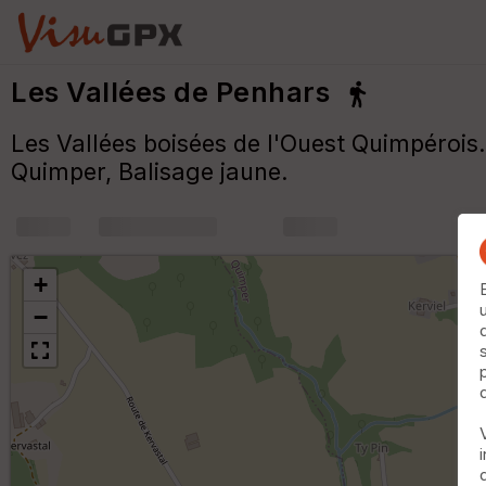
Les Vallées de Penhars
Les Vallées boisées de l'Ouest Quimpéroi
Quimper, Balisage jaune.
+
m
+
−