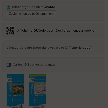
Télécharger le fichier
GPX
KML
Ep
ai
ss
eu
r
Afficher le QRCode pour téléchargement sur mobile
Tr
an
sp
Intégrez cette trace dans votre site [
Afficher le code
]
ar
en
ce
Cartes IGN correspondantes
Po
int
illé
s
S
e
n