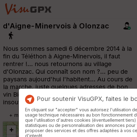
d'Aigne-Minervois à Olonzac
Nous sommes samedi 6 décembre 2014 à la
fin du Téléthon à Aigne-Minervois, il faut
rentrer !... nous retournons au village
d'Olonzac. Qui connaît son nom ?... peu de
paysans aujourd'hui l'habitent... Au cours de
la marche, juste quelques adresses de bon
vin Bio !... le reste de la viticulture c'est une
Pour soutenir VisuGPX, faites le b
insoutenable légèreté avec la nature.
En cliquant sur "accepter" vous autorisez l'utilisation 
+
m
usage technique nécessaires au bon fonctionnement du 
que l'utilisation d'autres cookies (éventuellement tiers)
statistiques ou de personnalisation des annonces pour
+
proposer des services et des offres adaptées à vos c
d'interêt.