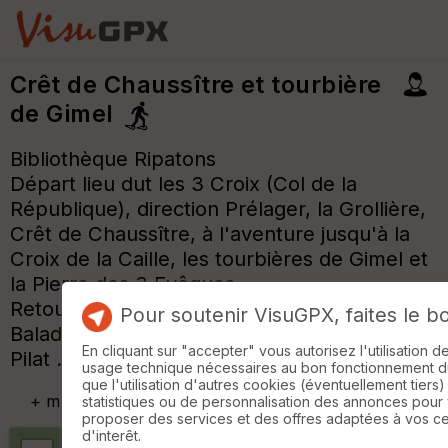
Crêt de Chaussître et tourbière
de Gimel
Bibliothèque Ripatons
Départ lieu dut les 3 Croix (Col de la
République), direction Prélager, la Grollière,
Crêt de Chaussître, à l'aventure jusqu'à la
Croix de la Caille, les tourbières de Gimel et
la Pierre des 3 Evêques
Retour au parking
Pour soutenir VisuGPX, faites le b
Balade à faire dès qu'il y a de la neige au
En cliquant sur "accepter" vous autorisez l'utilisation 
Pilat .....
usage technique nécessaires au bon fonctionnement du 
que l'utilisation d'autres cookies (éventuellement tiers)
+
m
statistiques ou de personnalisation des annonces pour
proposer des services et des offres adaptées à vos c
d'interêt.