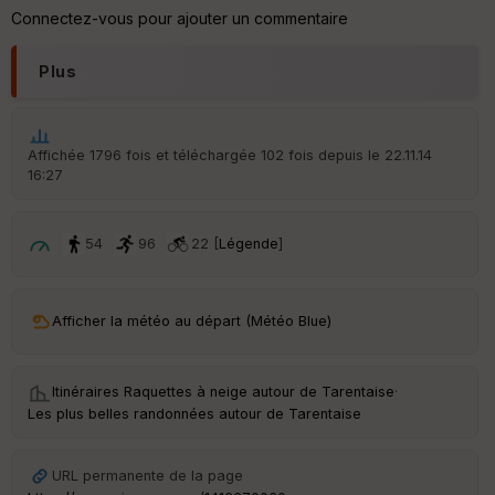
re
Connectez-vous pour ajouter un commentaire
IG
N
Plus
Aff
ic
he
r
Affichée 1796 fois et téléchargée 102 fois depuis le 22.11.14
d
16:27
é
p
ar
t
54
96
22 [
Légende
]
ar
ri
v
Afficher la météo au départ (Météo Blue)
é
e
Itinéraires Raquettes à neige autour de
Tarentaise
·
Fil
Les plus belles randonnées autour de Tarentaise
tr
e
P
URL permanente de la page
OI