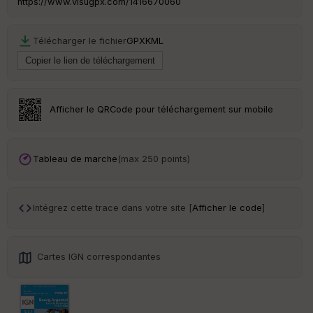
https://www.visugpx.com/1416670060
C
Télécharger le fichier
GPX
KML
ou
le
ur
Afficher le QRCode pour téléchargement sur mobile
Ep
ai
Tableau de marche
(max 250 points)
ss
eu
r
Intégrez cette trace dans votre site [
Afficher le code
]
Tr
an
sp
Cartes IGN correspondantes
ar
en
ce