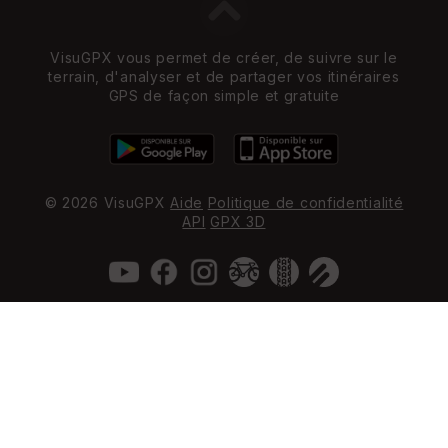
VisuGPX vous permet de créer, de suivre sur le
terrain, d'analyser et de partager vos itinéraires
GPS de façon simple et gratuite
© 2026 VisuGPX
Aide
Politique de confidentialité
API
GPX 3D