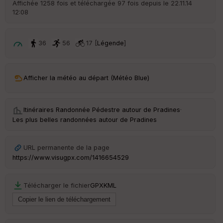
Affichée 1258 fois et téléchargée 97 fois depuis le 22.11.14
d
12:08
é
p
ar
t
36
56
17 [
Légende
]
ar
ri
v
Afficher la météo au départ (Météo Blue)
é
e
Itinéraires Randonnée Pédestre autour de
Pradines
·
C
Les plus belles randonnées autour de Pradines
ou
le
ur
URL permanente de la page
https://www.visugpx.com/1416654529
Télécharger le fichier
GPX
KML
Ep
ai
ss
eu