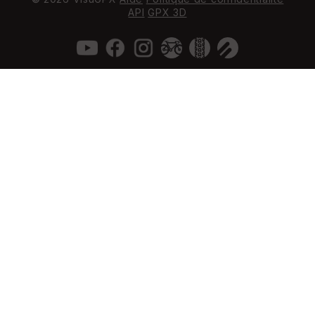
API
GPX 3D