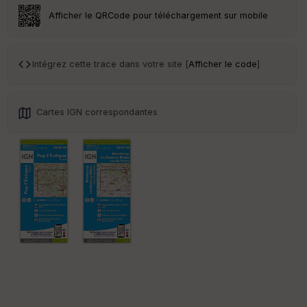
r
Afficher le QRCode pour téléchargement sur mobile
Tr
an
sp
Intégrez cette trace dans votre site [
Afficher le code
]
ar
en
ce
Cartes IGN correspondantes
Po
int
illé
s
S
e
n
s
St
re
et