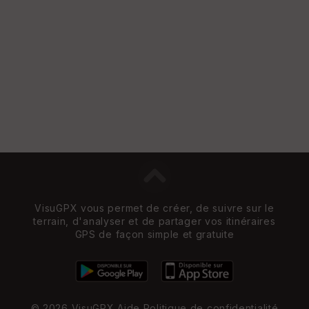
Vi
e
w
VisuGPX vous permet de créer, de suivre sur le
terrain, d'analyser et de partager vos itinéraires
GPS de façon simple et gratuite
© 2026 VisuGPX
Aide
Politique de confidentialité