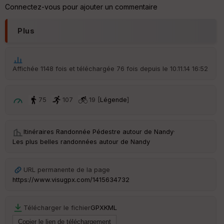
ar
Connectez-vous pour ajouter un commentaire
en
ce
Plus
Po
int
illé
Affichée 1148 fois et téléchargée 76 fois depuis le 10.11.14 16:52
s
75
107
19 [
Légende
]
S
e
n
s
Itinéraires Randonnée Pédestre autour de
Nandy
·
Les plus belles randonnées autour de Nandy
St
re
URL permanente de la page
et
Vi
https://www.visugpx.com/1415634732
e
w
Télécharger le fichier
GPX
KML