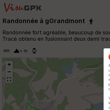
Randonnée à gGrandmont
Randonnée fort agréable, beaucoup de so
Tracé obtenu en fusionnant deux demi trac
+
m
+
−