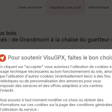
Créer une trace
Visualiser une trace
Bibliothèque
us bois
és : de Grandmont à la chaise du guetteur 
Pour soutenir VisuGPX, faites le bon choi
En cliquant sur "accepter" vous autorisez l'utilisation de cookies à
usage technique nécessaires au bon fonctionnement du site, ainsi
que l'utilisation d'autres cookies (éventuellement tiers) à des fins
statistiques ou de personnalisation des annonces pour vous
proposer des services et des offres adaptées à vos centres
d'interêt.
Vous pouvez à tout moment modifier ce choix ou obtenir des
informations sur ces cookies sur la page des conditions générale
d'utilisation du service :