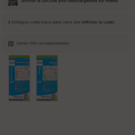
Afficher le QRCode pour téléchargement sur mobile
Tr
an
sp
Intégrez cette trace dans votre site [
Afficher le code
]
ar
en
ce
Cartes IGN correspondantes
Po
int
illé
s
S
e
n
s
St
re
et
Vi