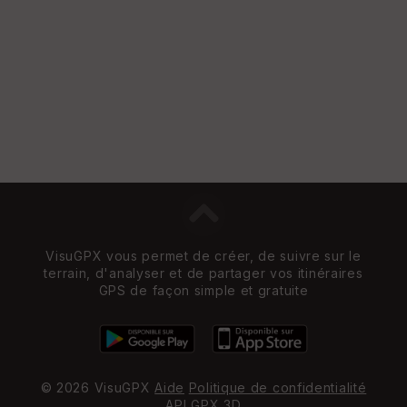
e
w
VisuGPX vous permet de créer, de suivre sur le
terrain, d'analyser et de partager vos itinéraires
GPS de façon simple et gratuite
© 2026 VisuGPX
Aide
Politique de confidentialité
API
GPX 3D