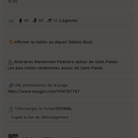
15:25
é
p
ar
t
46
68
14 [
Légende
]
ar
ri
v
Afficher la météo au départ (Météo Blue)
é
e
Itinéraires Randonnée Pédestre autour de
Saint-Palais
·
C
Les plus belles randonnées autour de Saint-Palais
ou
le
ur
URL permanente de la page
https://www.visugpx.com/1414787767
Télécharger le fichier
GPX
KML
Ep
ai
ss
eu
r