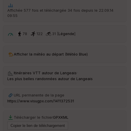
he
r
Affichée 577 fois et téléchargée 34 fois depuis le 22.09.14
d
09:55
é
p
ar
t
78
122
31 [
Légende
]
ar
ri
v
Afficher la météo au départ (Météo Blue)
é
e
Itinéraires VTT autour de
Langeais
·
C
Les plus belles randonnées autour de Langeais
ou
le
ur
URL permanente de la page
https://www.visugpx.com/1411372531
Télécharger le fichier
GPX
KML
Ep
ai
ss