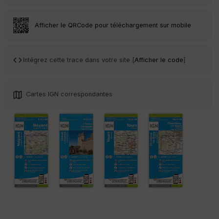
eu
r
Afficher le QRCode pour téléchargement sur mobile
Tr
an
sp
Intégrez cette trace dans votre site [
Afficher le code
]
ar
en
ce
Cartes IGN correspondantes
Po
int
illé
s
S
e
n
s
St