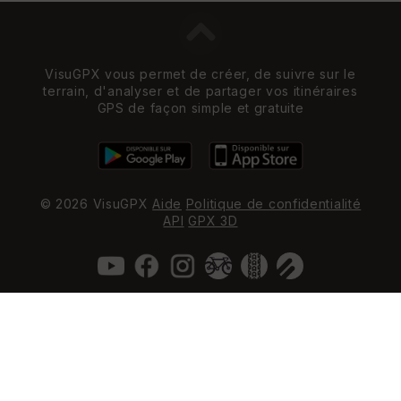
VisuGPX vous permet de créer, de suivre sur le
terrain, d'analyser et de partager vos itinéraires
GPS de façon simple et gratuite
© 2026 VisuGPX
Aide
Politique de confidentialité
API
GPX 3D