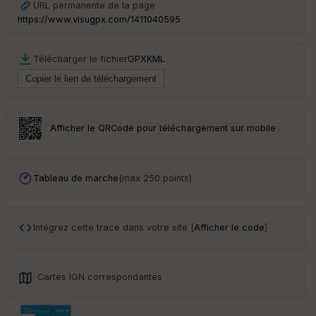
URL permanente de la page
https://www.visugpx.com/1411040595
Télécharger le fichier
GPX
KML
Ep
ai
ss
eu
r
Afficher le QRCode pour téléchargement sur mobile
Tr
an
sp
Tableau de marche
(max 250 points)
ar
en
ce
Intégrez cette trace dans votre site [
Afficher le code
]
Po
int
illé
Cartes IGN correspondantes
s