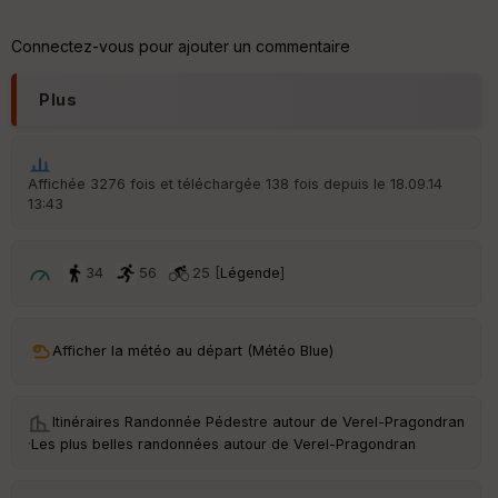
er
tu
re
Connectez-vous pour ajouter un commentaire
IG
N
Plus
Aff
ic
he
r
Affichée 3276 fois et téléchargée 138 fois depuis le 18.09.14
d
13:43
é
p
ar
t
34
56
25 [
Légende
]
ar
ri
v
Afficher la météo au départ (Météo Blue)
é
e
Itinéraires Randonnée Pédestre autour de
Verel-Pragondran
C
·
Les plus belles randonnées autour de Verel-Pragondran
ou
le
ur