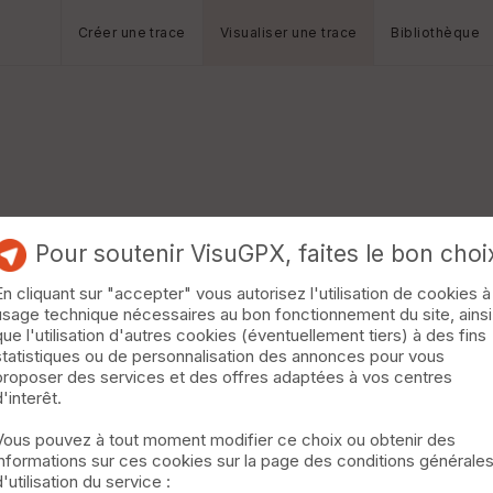
Créer une trace
Visualiser une trace
Bibliothèque
Pour soutenir VisuGPX, faites le bon choi
En cliquant sur "accepter" vous autorisez l'utilisation de cookies à
usage technique nécessaires au bon fonctionnement du site, ainsi
que l'utilisation d'autres cookies (éventuellement tiers) à des fins
statistiques ou de personnalisation des annonces pour vous
proposer des services et des offres adaptées à vos centres
d'interêt.
Vous pouvez à tout moment modifier ce choix ou obtenir des
informations sur ces cookies sur la page des conditions générale
d'utilisation du service :