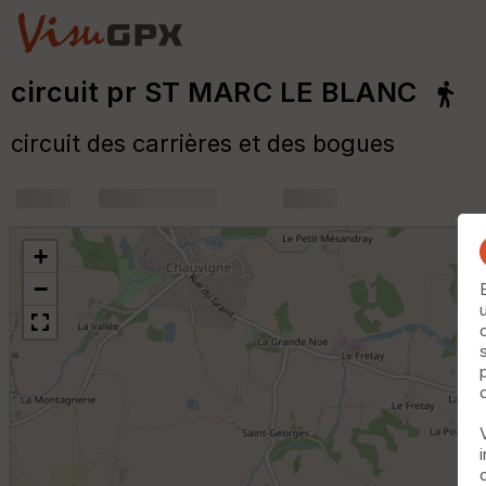
circuit pr ST MARC LE BLANC
circuit des carrières et des bogues
+
m
+
−