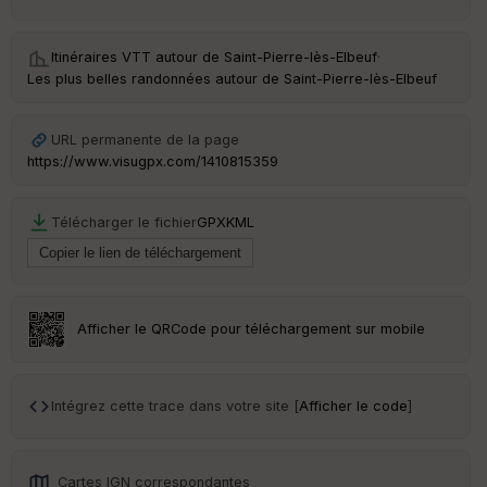
é
e
Itinéraires VTT autour de
Saint-Pierre-lès-Elbeuf
·
C
Les plus belles randonnées autour de Saint-Pierre-lès-Elbeuf
ou
le
ur
URL permanente de la page
https://www.visugpx.com/1410815359
Télécharger le fichier
GPX
KML
Ep
ai
ss
eu
r
Afficher le QRCode pour téléchargement sur mobile
Tr
an
sp
Intégrez cette trace dans votre site [
Afficher le code
]
ar
en
ce
Cartes IGN correspondantes