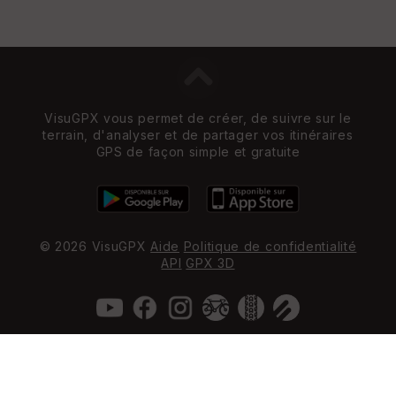
VisuGPX vous permet de créer, de suivre sur le
terrain, d'analyser et de partager vos itinéraires
GPS de façon simple et gratuite
© 2026 VisuGPX
Aide
Politique de confidentialité
API
GPX 3D