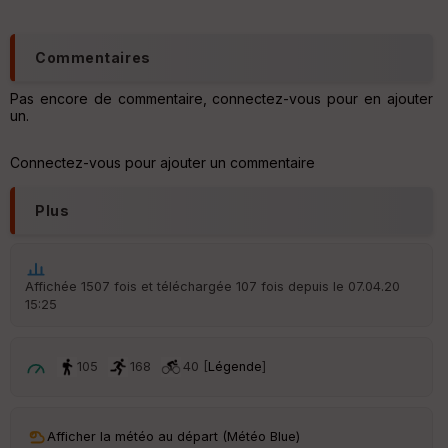
s
C
Commentaires
o
u
Pas encore de commentaire, connectez-vous pour en ajouter
v
un.
er
tu
re
Connectez-vous pour ajouter un commentaire
IG
N
Plus
Aff
ic
he
r
Affichée 1507 fois et téléchargée 107 fois depuis le 07.04.20
d
15:25
é
p
ar
t
105
168
40 [
Légende
]
ar
ri
v
Afficher la météo au départ (Météo Blue)