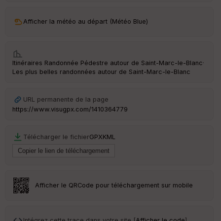
ar
Afficher la météo au départ (Météo Blue)
ri
v
é
e
Itinéraires Randonnée Pédestre autour de
Saint-Marc-le-Blanc
·
C
Les plus belles randonnées autour de Saint-Marc-le-Blanc
ou
le
ur
URL permanente de la page
https://www.visugpx.com/1410364779
Télécharger le fichier
GPX
KML
Ep
ai
ss
eu
r
Afficher le QRCode pour téléchargement sur mobile
Tr
an
sp
Intégrez cette trace dans votre site [
Afficher le code
]