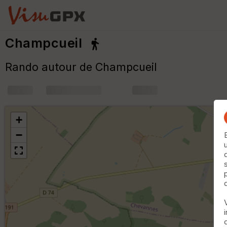
Champcueil
Rando autour de Champcueil
+
m
+
−