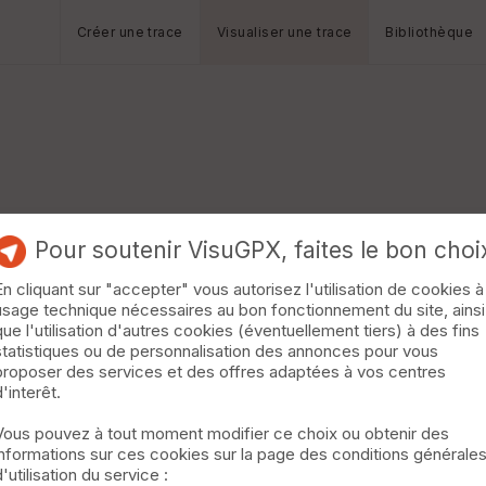
Créer une trace
Visualiser une trace
Bibliothèque
Pour soutenir VisuGPX, faites le bon choi
En cliquant sur "accepter" vous autorisez l'utilisation de cookies à
usage technique nécessaires au bon fonctionnement du site, ainsi
que l'utilisation d'autres cookies (éventuellement tiers) à des fins
statistiques ou de personnalisation des annonces pour vous
proposer des services et des offres adaptées à vos centres
d'interêt.
Vous pouvez à tout moment modifier ce choix ou obtenir des
informations sur ces cookies sur la page des conditions générale
d'utilisation du service :