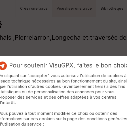
Créer une trace
Visualiser une trace
Bibliothèque
is ,Pierrelarron,Longecha et traversée des 
Pour soutenir VisuGPX, faites le bon choi
En cliquant sur "accepter" vous autorisez l'utilisation de cookies à
usage technique nécessaires au bon fonctionnement du site, ainsi
que l'utilisation d'autres cookies (éventuellement tiers) à des fins
statistiques ou de personnalisation des annonces pour vous
proposer des services et des offres adaptées à vos centres
d'interêt.
Vous pouvez à tout moment modifier ce choix ou obtenir des
informations sur ces cookies sur la page des conditions générale
d'utilisation du service :