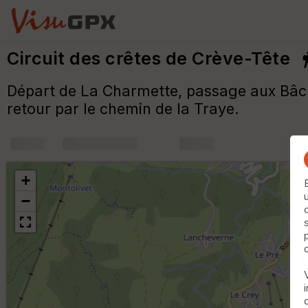
Circuit des crêtes de Crève-Tête
Départ de La Charmette, passage aux Bâcha
retour par le chemin de la Traye.
+
m
+
−