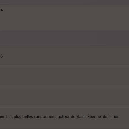
n.
06
née
·
Les plus belles randonnées autour de Saint-Étienne-de-Tinée