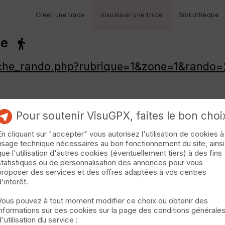
Créer une trace
Visualiser une trace
Bibliothèque
se
iche_rando.php?rubrique=1&zone=1&rando
Pour soutenir VisuGPX, faites le bon choi
En cliquant sur "accepter" vous autorisez l'utilisation de cookies à
usage technique nécessaires au bon fonctionnement du site, ainsi
que l'utilisation d'autres cookies (éventuellement tiers) à des fins
statistiques ou de personnalisation des annonces pour vous
proposer des services et des offres adaptées à vos centres
d'interêt.
Vous pouvez à tout moment modifier ce choix ou obtenir des
informations sur ces cookies sur la page des conditions générale
d'utilisation du service :