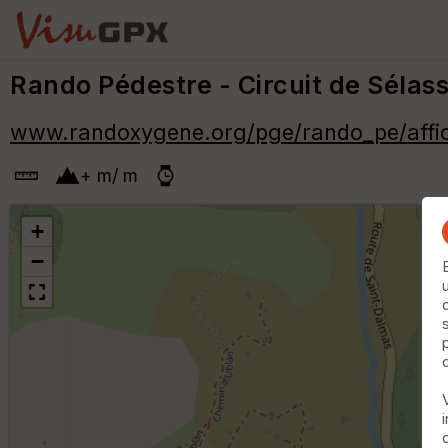
Rando Pédestre - Circuit de Sélas
www.randoxygene.org/pge/rando_pe/aff
+
m
/
m
+
−