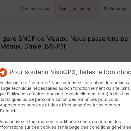
Créer une trace
Visualiser une trace
Bibliothèque
la gare SNCF de Meaux. Nous passerons par
, Meaux. Daniel BAIJOT
Pour soutenir VisuGPX, faites le bon choi
En cliquant sur "accepter" vous autorisez l'utilisation de cookies à
usage technique nécessaires au bon fonctionnement du site, ainsi
que l'utilisation d'autres cookies (éventuellement tiers) à des fins
statistiques ou de personnalisation des annonces pour vous
proposer des services et des offres adaptées à vos centres
d'interêt.
Vous pouvez à tout moment modifier ce choix ou obtenir des
informations sur ces cookies sur la page des conditions générale