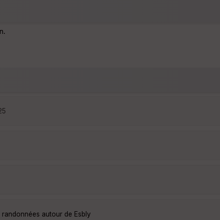
n.
25
s randonnées autour de Esbly