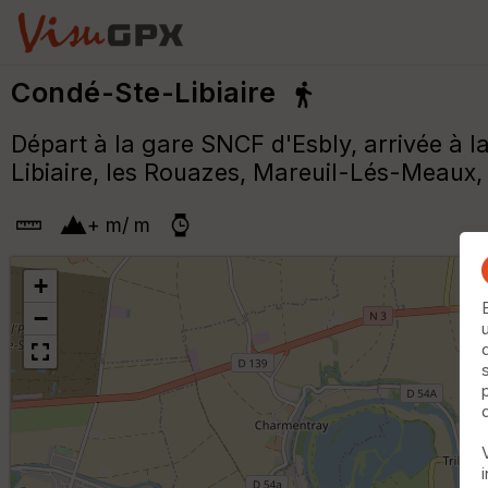
Condé-Ste-Libiaire
Départ à la gare SNCF d'Esbly, arrivée à 
Libiaire, les Rouazes, Mareuil-Lés-Meaux
+
m
/
m
+
−