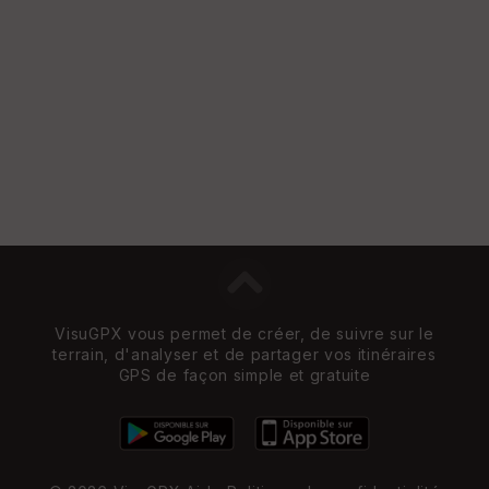
Vi
e
w
VisuGPX vous permet de créer, de suivre sur le
terrain, d'analyser et de partager vos itinéraires
GPS de façon simple et gratuite