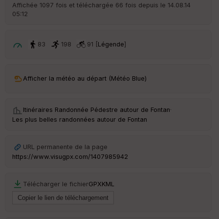
r
Affichée 1097 fois et téléchargée 66 fois depuis le 14.08.14
d
05:12
é
p
ar
t
83
198
91 [
Légende
]
ar
ri
v
Afficher la météo au départ (Météo Blue)
é
e
Itinéraires Randonnée Pédestre autour de
Fontan
·
C
Les plus belles randonnées autour de Fontan
ou
le
ur
URL permanente de la page
https://www.visugpx.com/1407985942
Télécharger le fichier
GPX
KML
Ep
ai
ss
eu