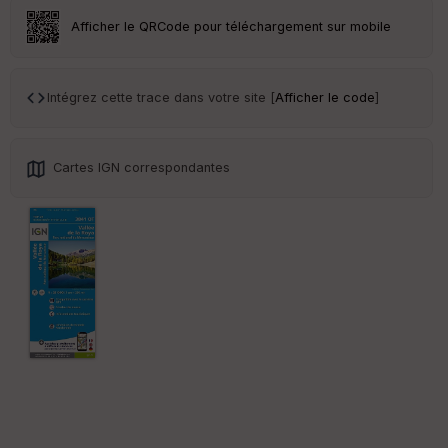
r
Afficher le QRCode pour téléchargement sur mobile
Tr
an
sp
Intégrez cette trace dans votre site [
Afficher le code
]
ar
en
ce
Cartes IGN correspondantes
Po
int
illé
s
S
e
n
s
St
re
et