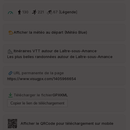
p
ar
t
130
221
67 [
Légende
]
ar
ri
v
Afficher la météo au départ (Météo Blue)
é
e
Itinéraires VTT autour de
Laître-sous-Amance
·
C
Les plus belles randonnées autour de Laître-sous-Amance
ou
le
ur
URL permanente de la page
https://www.visugpx.com/1405966654
Télécharger le fichier
GPX
KML
Ep
ai
ss
eu
r
Afficher le QRCode pour téléchargement sur mobile