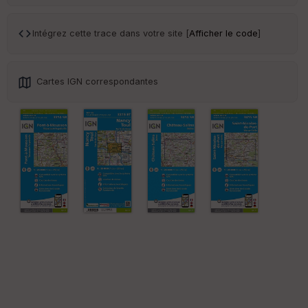
Tr
an
sp
Intégrez cette trace dans votre site [
Afficher le code
]
ar
en
ce
Cartes IGN correspondantes
Po
int
illé
s
S
e
n
s
St
re
et
Vi
e
w