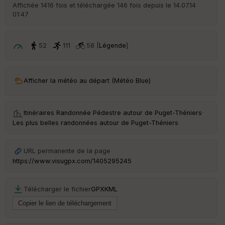
r
Affichée 1416 fois et téléchargée 146 fois depuis le 14.07.14
d
01:47
é
p
ar
t
52
111
58 [
Légende
]
ar
ri
v
Afficher la météo au départ (Météo Blue)
é
e
Itinéraires Randonnée Pédestre autour de
Puget-Théniers
·
C
Les plus belles randonnées autour de Puget-Théniers
ou
le
ur
URL permanente de la page
https://www.visugpx.com/1405295245
Télécharger le fichier
GPX
KML
Ep
ai
ss
eu