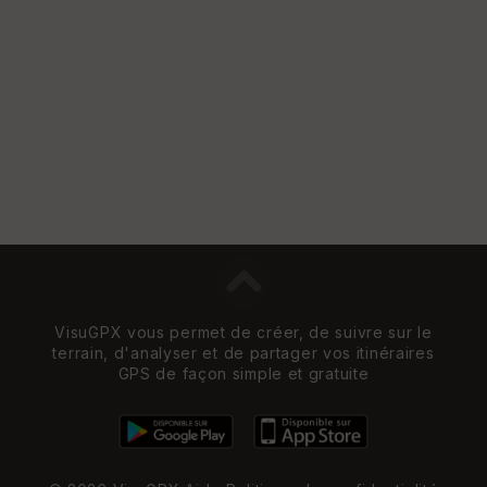
Vi
e
w
VisuGPX vous permet de créer, de suivre sur le
terrain, d'analyser et de partager vos itinéraires
GPS de façon simple et gratuite