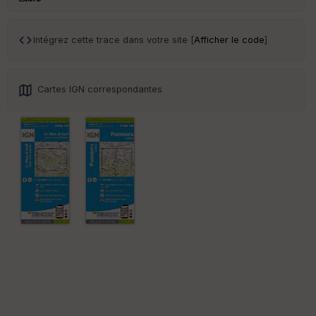
Tr
an
sp
Intégrez cette trace dans votre site [
Afficher le code
]
ar
en
ce
Cartes IGN correspondantes
Po
int
illé
s
S
e
n
s
St
re
et
Vi
e