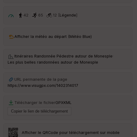
p
ar
t
42
65
12 [
Légende
]
ar
ri
v
Afficher la météo au départ (Météo Blue)
é
e
Itinéraires Randonnée Pédestre autour de
Monesple
·
C
Les plus belles randonnées autour de Monesple
ou
le
ur
URL permanente de la page
https://www.visugpx.com/1402314017
Télécharger le fichier
GPX
KML
Ep
ai
ss
eu
r
Afficher le QRCode pour téléchargement sur mobile