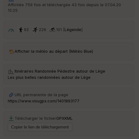
r
Affichée 759 fois et téléchargée 43 fois depuis le 07.04.20
d
15:25
é
p
ar
t
92
226
101 [
Légende
]
ar
ri
v
Afficher la météo au départ (Météo Blue)
é
e
Itinéraires Randonnée Pédestre autour de
Lège
·
C
Les plus belles randonnées autour de Lège
ou
le
ur
URL permanente de la page
https://www.visugpx.com/1401893177
Télécharger le fichier
GPX
KML
Ep
ai
ss
eu