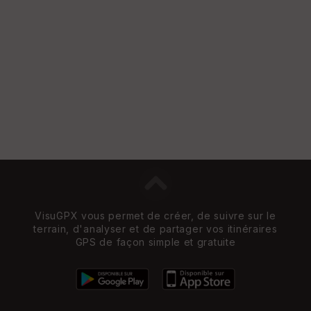
et
Vi
e
w
VisuGPX vous permet de créer, de suivre sur le
terrain, d'analyser et de partager vos itinéraires
GPS de façon simple et gratuite