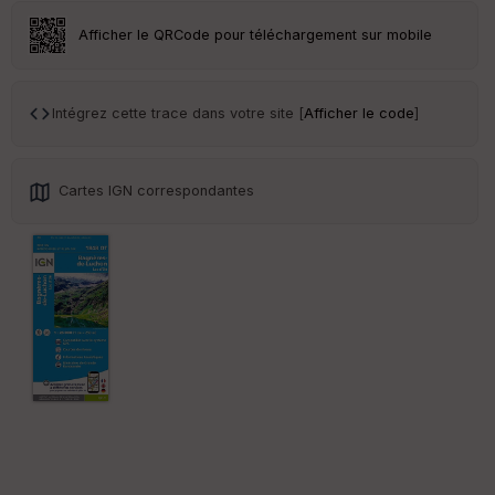
r
Afficher le QRCode pour téléchargement sur mobile
Tr
an
sp
Intégrez cette trace dans votre site [
Afficher le code
]
ar
en
ce
Cartes IGN correspondantes
Po
int
illé
s
S
e
n
s
St
re