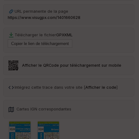
le
ur
URL permanente de la page
https://www.visugpx.com/1401660628
Télécharger le fichier
GPX
KML
Ep
ai
ss
eu
r
Afficher le QRCode pour téléchargement sur mobile
Tr
an
sp
Intégrez cette trace dans votre site [
Afficher le code
]
ar
en
ce
Cartes IGN correspondantes
Po
int
illé
s