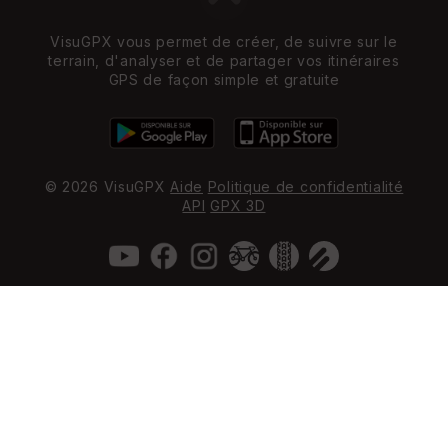
VisuGPX vous permet de créer, de suivre sur le
terrain, d'analyser et de partager vos itinéraires
GPS de façon simple et gratuite
© 2026 VisuGPX
Aide
Politique de confidentialité
API
GPX 3D