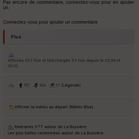
Pas encore de commentaire, connectez-vous pour en ajouter
v
un.
er
tu
re
Connectez-vous pour ajouter un commentaire
IG
N
Plus
Aff
ic
he
r
Affichée 953 fois et téléchargée 53 fois depuis le 02.06.14
d
00:10
é
p
ar
t
117
154
17 [
Légende
]
ar
ri
v
Afficher la météo au départ (Météo Blue)
é
e
Itinéraires VTT autour de
La Bussière
·
C
Les plus belles randonnées autour de La Bussière
ou