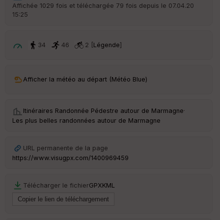
r
Affichée 1029 fois et téléchargée 79 fois depuis le 07.04.20
d
15:25
é
p
ar
t
34
46
2 [
Légende
]
ar
ri
v
Afficher la météo au départ (Météo Blue)
é
e
Itinéraires Randonnée Pédestre autour de
Marmagne
·
C
Les plus belles randonnées autour de Marmagne
ou
le
ur
URL permanente de la page
https://www.visugpx.com/1400969459
Télécharger le fichier
GPX
KML
Ep
ai
ss
eu