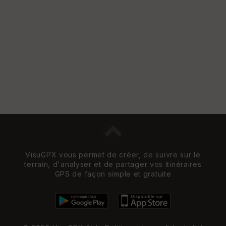
Vi
e
w
VisuGPX vous permet de créer, de suivre sur le
terrain, d'analyser et de partager vos itinéraires
GPS de façon simple et gratuite