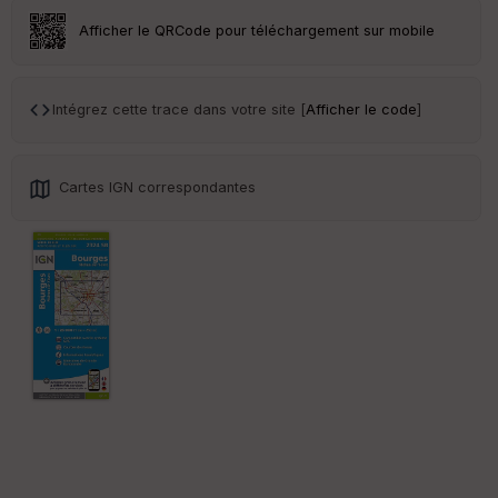
r
Afficher le QRCode pour téléchargement sur mobile
Tr
an
sp
Intégrez cette trace dans votre site [
Afficher le code
]
ar
en
ce
Cartes IGN correspondantes
Po
int
illé
s
S
e
n
s
St
re
et