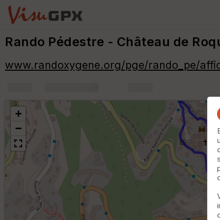
Rando Pédestre - Château de Ro
www.randoxygene.org/pge/rando_pe/aff
+
m
+
−