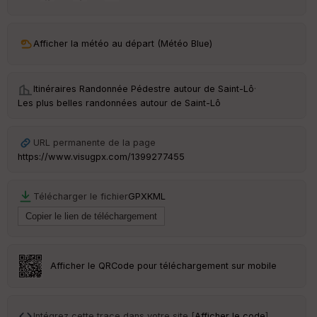
ar
ri
v
Afficher la météo au départ (Météo Blue)
é
e
Itinéraires Randonnée Pédestre autour de
Saint-Lô
·
C
Les plus belles randonnées autour de Saint-Lô
ou
le
ur
URL permanente de la page
https://www.visugpx.com/1399277455
Télécharger le fichier
GPX
KML
Ep
ai
ss
eu
r
Afficher le QRCode pour téléchargement sur mobile
Tr
an
sp
Intégrez cette trace dans votre site [
Afficher le code
]