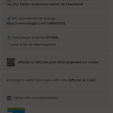
Les plus belles randonnées autour de Chamberet
Ep
ai
ss
eu
URL permanente de la page
r
https://www.visugpx.com/1398105506
Tr
Télécharger le fichier
GPX
KML
an
sp
ar
en
ce
Afficher le QRCode pour téléchargement sur mobile
Po
int
illé
Intégrez cette trace dans votre site [
Afficher le code
]
s
S
Cartes IGN correspondantes
e
n
s