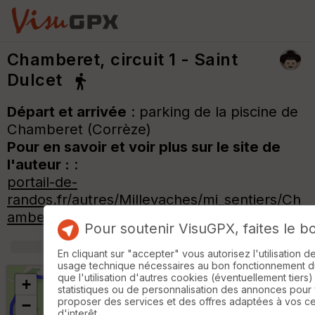
Chamberet, circuit 1 - Saint
Dulcet
Départ et arrivée
: parking de la piscine de
Chamberet (Corrèze)
Pour en savoir et voir plus sur le site de
l'auteur :
:
portail-de-
randos.fr/autres/Millevaches/mi_sentiers/Ch
amberet_Dulcet.htm
Pour soutenir VisuGPX, faites le b
+
m
En cliquant sur "accepter" vous autorisez l'utilisation 
usage technique nécessaires au bon fonctionnement du 
que l'utilisation d'autres cookies (éventuellement tiers)
+
statistiques ou de personnalisation des annonces pour
proposer des services et des offres adaptées à vos c
−
d'interêt.