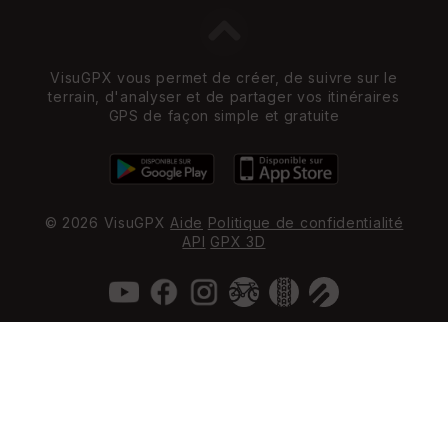
VisuGPX vous permet de créer, de suivre sur le
terrain, d'analyser et de partager vos itinéraires
GPS de façon simple et gratuite
© 2026 VisuGPX
Aide
Politique de confidentialité
API
GPX 3D