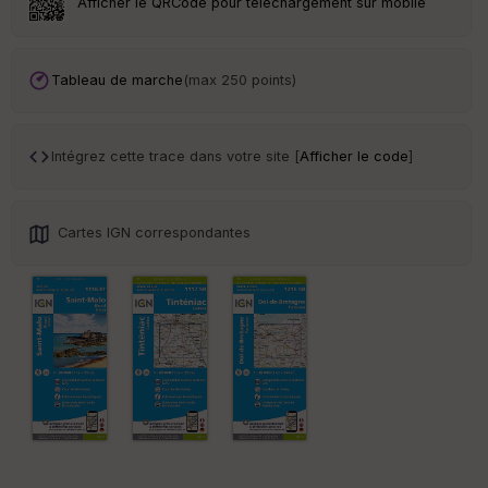
Afficher le QRCode pour téléchargement sur mobile
Tr
an
sp
Tableau de marche
(max 250 points)
ar
en
ce
Intégrez cette trace dans votre site [
Afficher le code
]
Po
int
illé
Cartes IGN correspondantes
s
S
e
n
s
St
re
et
Vi