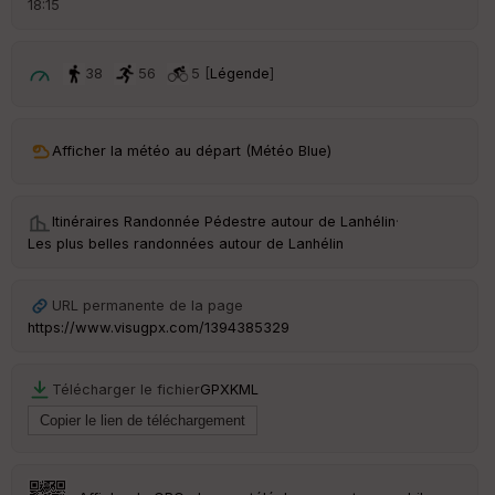
18:15
é
p
ar
t
38
56
5 [
Légende
]
ar
ri
v
Afficher la météo au départ (Météo Blue)
é
e
Itinéraires Randonnée Pédestre autour de
Lanhélin
·
C
Les plus belles randonnées autour de Lanhélin
ou
le
ur
URL permanente de la page
https://www.visugpx.com/1394385329
Télécharger le fichier
GPX
KML
Ep
ai
ss
eu
r