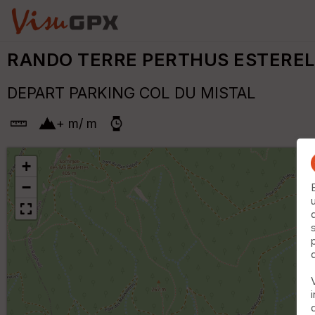
RANDO TERRE PERTHUS ESTEREL
DEPART PARKING COL DU MISTAL
+
m
/
m
+
−