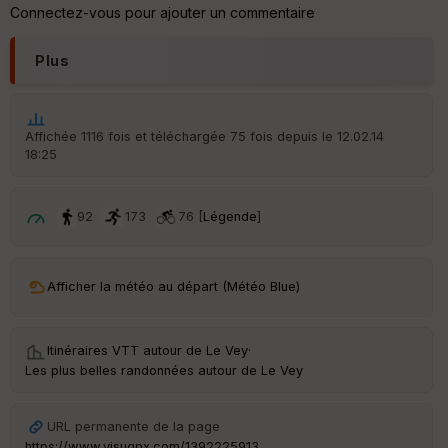
re
Connectez-vous pour ajouter un commentaire
IG
N
Plus
Aff
ic
he
r
Affichée 1116 fois et téléchargée 75 fois depuis le 12.02.14
d
18:25
é
p
ar
t
92
173
76 [
Légende
]
ar
ri
v
Afficher la météo au départ (Météo Blue)
é
e
Itinéraires VTT autour de
Le Vey
·
C
Les plus belles randonnées autour de Le Vey
ou
le
ur
URL permanente de la page
https://www.visugpx.com/1392225913