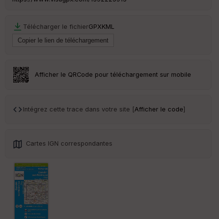
Télécharger le fichier
GPX
KML
Ep
ai
ss
eu
r
Afficher le QRCode pour téléchargement sur mobile
Tr
an
sp
Intégrez cette trace dans votre site [
Afficher le code
]
ar
en
ce
Cartes IGN correspondantes
Po
int
illé
s
S