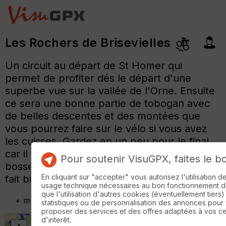
Les Rochers de Brisevielles
Un circuit au départ de St Homer qui
permet de profiter dés le départ d'une
superbe vue sur la vallée de l'Orne. Ensuite
ce sera une bonne partie de tobogan avec
de belles descentes et des montées que
vous pourrez faire sur le vélo si vous avez
les cuisses. Gardez en un peu pour le final,
car il faudra remonter à St Homer par la
Pour soutenir VisuGPX, faites le b
bosse de Sourdeval, même sur la route, ça
En cliquant sur "accepter" vous autorisez l'utilisation 
fait bien mal aux cuisses.
usage technique nécessaires au bon fonctionnement du 
que l'utilisation d'autres cookies (éventuellement tiers)
+
m
statistiques ou de personnalisation des annonces pour
proposer des services et des offres adaptées à vos c
d'interêt.