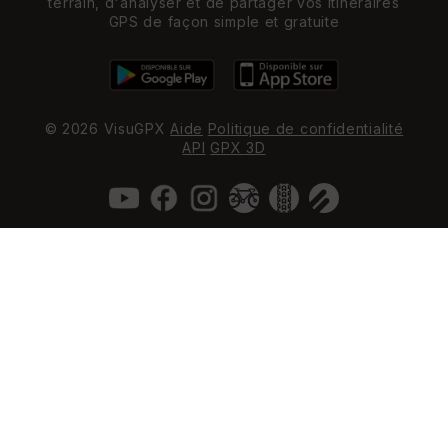
terrain, d'analyser et de partager vos itinéraires
GPS de façon simple et gratuite
© 2026 VisuGPX
Aide
Politique de confidentialité
API
GPX 3D