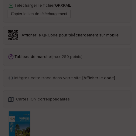
r
Télécharger le fichier
GPX
KML
Tr
an
sp
Afficher le QRCode pour téléchargement sur mobile
ar
en
ce
Tableau de marche
(max 250 points)
Po
int
illé
s
Intégrez cette trace dans votre site [
Afficher le code
]
S
e
Cartes IGN correspondantes
n
s
St
re