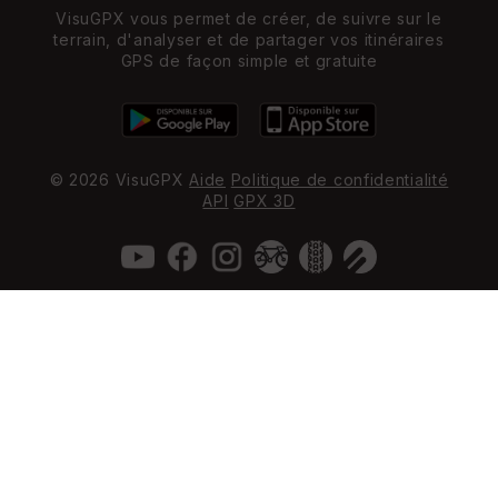
VisuGPX vous permet de créer, de suivre sur le
terrain, d'analyser et de partager vos itinéraires
GPS de façon simple et gratuite
© 2026 VisuGPX
Aide
Politique de confidentialité
API
GPX 3D