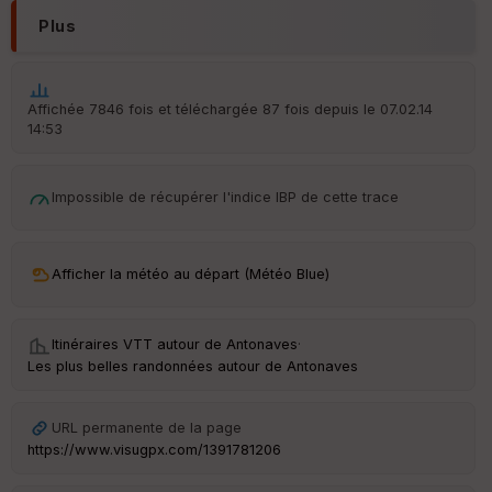
IG
Plus
N
Aff
ic
he
Affichée 7846 fois et téléchargée 87 fois depuis le 07.02.14
r
14:53
d
é
p
Impossible de récupérer l'indice IBP de cette trace
ar
t
ar
Afficher la météo au départ (Météo Blue)
ri
v
é
e
Itinéraires VTT autour de
Antonaves
·
Les plus belles randonnées autour de Antonaves
URL permanente de la page
Ep
ai
https://www.visugpx.com/1391781206
ss
eu