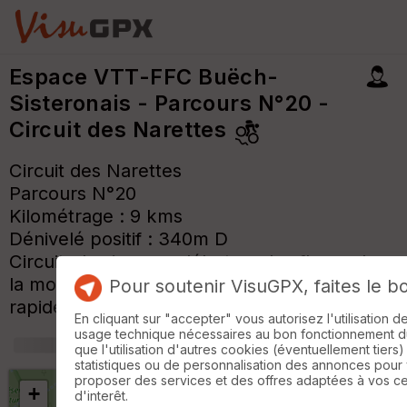
Espace VTT-FFC Buëch-
Sisteronais - Parcours N°20 -
Circuit des Narettes
Circuit des Narettes
Parcours N°20
Kilométrage : 9 kms
Dénivelé positif : 340m D
Circuit physique au début sur les flancs de
la montagne de Saint-Cyr puis descente
Pour soutenir VisuGPX, faites le b
rapide, sans difficulté technique
En cliquant sur "accepter" vous autorisez l'utilisation 
usage technique nécessaires au bon fonctionnement du 
que l'utilisation d'autres cookies (éventuellement tiers)
statistiques ou de personnalisation des annonces pour
proposer des services et des offres adaptées à vos c
+
d'interêt.