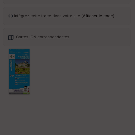
Tr
an
sp
Intégrez cette trace dans votre site [
Afficher le code
]
ar
en
ce
Cartes IGN correspondantes
Po
int
illé
s
S
e
n
s
St
re
et
Vi
e