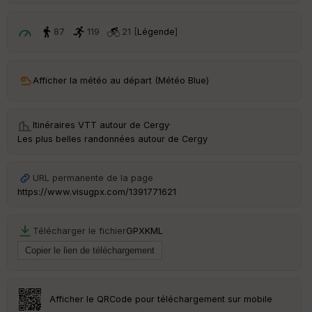
p
ar
t
87
119
21 [
Légende
]
ar
ri
v
Afficher la météo au départ (Météo Blue)
é
e
Itinéraires VTT autour de
Cergy
·
C
Les plus belles randonnées autour de Cergy
ou
le
ur
URL permanente de la page
https://www.visugpx.com/1391771621
Télécharger le fichier
GPX
KML
Ep
ai
ss
eu
r
Afficher le QRCode pour téléchargement sur mobile