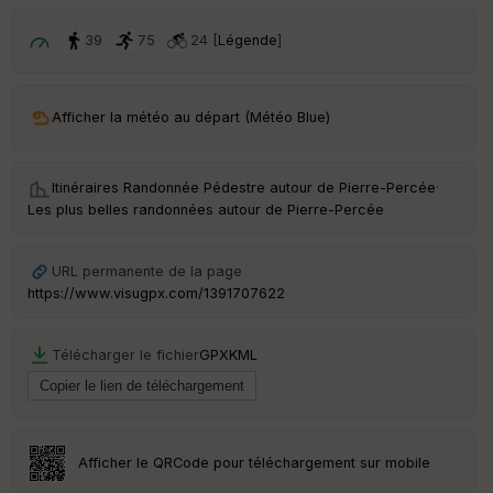
p
ar
t
39
75
24 [
Légende
]
ar
ri
v
Afficher la météo au départ (Météo Blue)
é
e
Itinéraires Randonnée Pédestre autour de
Pierre-Percée
·
C
Les plus belles randonnées autour de Pierre-Percée
ou
le
ur
URL permanente de la page
https://www.visugpx.com/1391707622
Télécharger le fichier
GPX
KML
Ep
ai
ss
eu
r
Afficher le QRCode pour téléchargement sur mobile