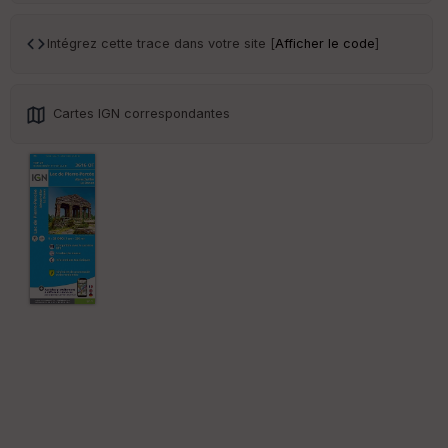
Tr
an
sp
Intégrez cette trace dans votre site [
Afficher le code
]
ar
en
ce
Cartes IGN correspondantes
Po
int
illé
s
S
e
n
s
St
re
et
Vi
e
w