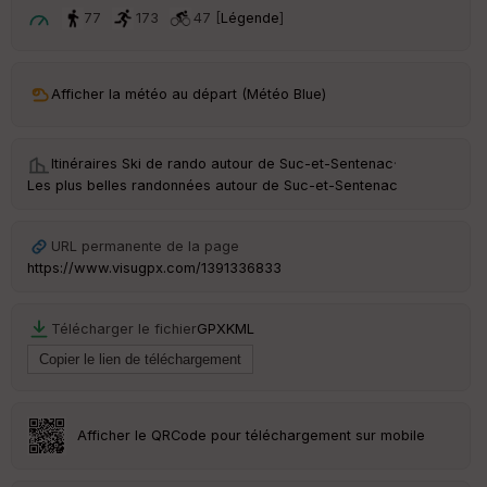
t
77
173
47 [
Légende
]
ar
ri
v
Afficher la météo au départ (Météo Blue)
é
e
Itinéraires Ski de rando autour de
Suc-et-Sentenac
·
C
Les plus belles randonnées autour de Suc-et-Sentenac
ou
le
ur
URL permanente de la page
https://www.visugpx.com/1391336833
Télécharger le fichier
GPX
KML
Ep
ai
ss
eu
r
Afficher le QRCode pour téléchargement sur mobile
Tr