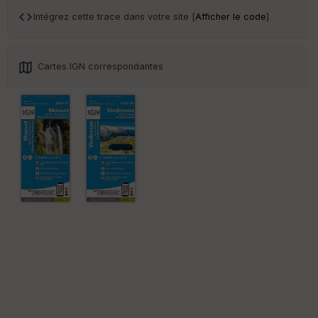
an
sp
Intégrez cette trace dans votre site [
Afficher le code
]
ar
en
ce
Cartes IGN correspondantes
Po
int
illé
s
S
e
n
s
St
re
et
Vi
e
w