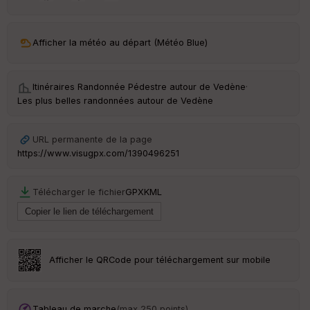
ar
ri
v
Afficher la météo au départ (Météo Blue)
é
e
Itinéraires Randonnée Pédestre autour de
Vedène
·
C
Les plus belles randonnées autour de Vedène
ou
le
ur
URL permanente de la page
https://www.visugpx.com/1390496251
Télécharger le fichier
GPX
KML
Ep
ai
ss
eu
r
Afficher le QRCode pour téléchargement sur mobile
Tr
an
sp
Tableau de marche
(max 250 points)