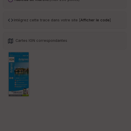
ar
en
ce
Intégrez cette trace dans votre site [
Afficher le code
]
Po
int
illé
Cartes IGN correspondantes
s
S
e
n
s
St
re
et
Vi
e
w