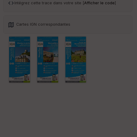
an
Intégrez cette trace dans votre site [
Afficher le code
]
sp
ar
en
ce
Cartes IGN correspondantes
Po
int
illé
s
S
e
n
s
St
re
et
Vi
e
w