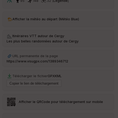
ar
95
148
32 [
Légende
]
t
ar
Afficher la météo au départ (Météo Blue)
ri
v
é
e
Itinéraires VTT autour de
Cergy
·
Les plus belles randonnées autour de Cergy
C
ou
le
URL permanente de la page
ur
https://www.visugpx.com/1389346712
Télécharger le fichier
GPX
KML
Ep
ai
ss
eu
r
Afficher le QRCode pour téléchargement sur mobile
Tr