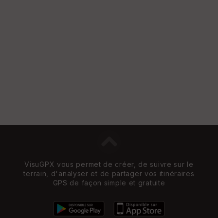
Vi
e
w
VisuGPX vous permet de créer, de suivre sur le
terrain, d'analyser et de partager vos itinéraires
GPS de façon simple et gratuite