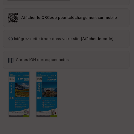
r
Tr
Afficher le QRCode pour téléchargement sur mobile
an
sp
ar
en
Intégrez cette trace dans votre site [
Afficher le code
]
ce
Po
Cartes IGN correspondantes
int
illé
s
S
e
n
s
St
re
et