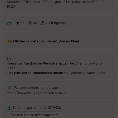
Affichée 3015 fois et téléchargée 131 fois depuis le 07.04.20
d
15:25
é
p
ar
t
35
65
23 [
Légende
]
ar
ri
v
Afficher la météo au départ (Météo Blue)
é
e
C
Itinéraires Randonnée Pédestre autour de
Chamonix-Mont-
ou
Blanc
le
·
Les plus belles randonnées autour de Chamonix-Mont-Blanc
ur
URL permanente de la page
https://www.visugpx.com/1387134120
Ep
ai
Télécharger le fichier
GPX
KML
ss
eu