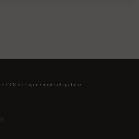
S
e
n
s
St
re
et
Vi
e
w
res GPS de façon simple et gratuite
D