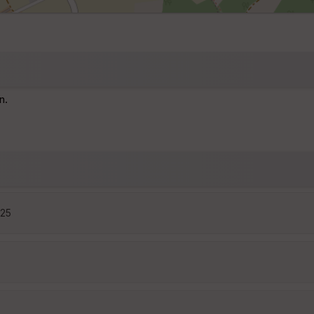
n.
:25