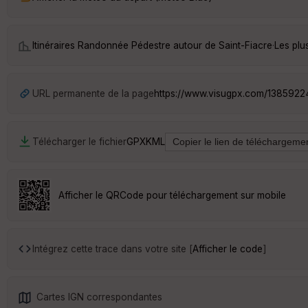
Itinéraires Randonnée Pédestre autour de
Saint-Fiacre
·
Les plu
URL permanente de la page
https://www.visugpx.com/138592
Télécharger le fichier
GPX
KML
Afficher le QRCode pour téléchargement sur mobile
Intégrez cette trace dans votre site [
Afficher le code
]
Cartes IGN correspondantes