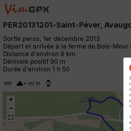
PER20131201-Saint-Péver, Avaugo
Sortie perso, 1er décembre 2013
Départ et arrivée à la ferme de Bois-Meur
Distance d'environ 8 km
Dénivelé positif 90 m
Durée d'environ 1 h 50
+
m
/
m
+
−