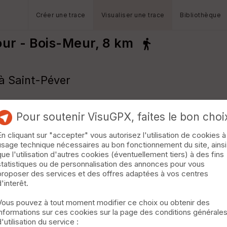
Créer une trace
Visualiser une trace
Bibliothèque
ur - Bois-Meur, 8 km
 à Saint-Péver
Pour soutenir VisuGPX, faites le bon choi
En cliquant sur "accepter" vous autorisez l'utilisation de cookies à
usage technique nécessaires au bon fonctionnement du site, ainsi
que l'utilisation d'autres cookies (éventuellement tiers) à des fins
statistiques ou de personnalisation des annonces pour vous
proposer des services et des offres adaptées à vos centres
d'interêt.
Vous pouvez à tout moment modifier ce choix ou obtenir des
informations sur ces cookies sur la page des conditions générale
d'utilisation du service :