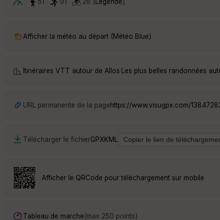
51
91
28 [
Légende
]
Afficher la météo au départ (Météo Blue)
Itinéraires VTT autour de
Allos
·
Les plus belles randonnées aut
URL permanente de la page
https://www.visugpx.com/138472
Télécharger le fichier
GPX
KML
Afficher le QRCode pour téléchargement sur mobile
Tableau de marche
(max 250 points)