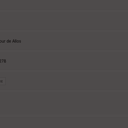
our de Allos
8278