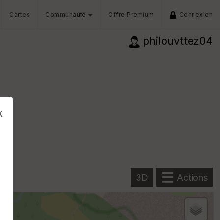
Cartes
Communauté
Offre Premium
Connexion
philouvttez04
x
3D
Actions
s