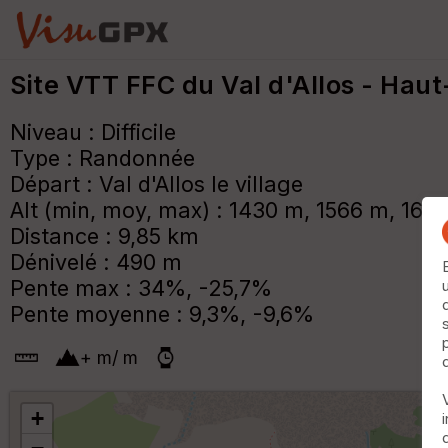
Site VTT FFC du Val d'Allos - Hau
Niveau : Difficile
Type : Randonnée
Départ : Val d'Allos le village
Alt (min, moy, max) : 1430 m, 1566 m, 169
Distance : 9,85 km
Dénivelé : 490 m
Pente max : 34%, -25,7%
Pente moyenne : 9,3%, -9,6%
+
m
/
m
+