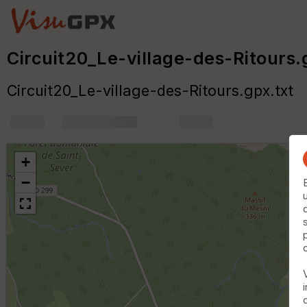
Circuit20_Le-village-des-Ritours.
Circuit20_Le-village-des-Ritours.gpx.txt
+
m
+
−